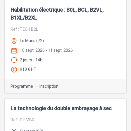
Habilitation électrique : B0L, BCL, B2VL,
B1XL/B2XL
Ref :
TECH B2L
Le Mans (72)
10 sept. 2026 - 11 sept. 2026
2 jours - 14h
910 € HT
-
Programme
Inscription
La technologie du double embrayage à sec
Ref :
D EMBR